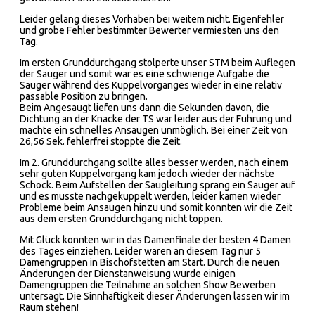
Leider gelang dieses Vorhaben bei weitem nicht. Eigenfehler
und grobe Fehler bestimmter Bewerter vermiesten uns den
Tag.
Im ersten Grunddurchgang stolperte unser STM beim Auflegen
der Sauger und somit war es eine schwierige Aufgabe die
Sauger während des Kuppelvorganges wieder in eine relativ
passable Position zu bringen.
Beim Angesaugt liefen uns dann die Sekunden davon, die
Dichtung an der Knacke der TS war leider aus der Führung und
machte ein schnelles Ansaugen unmöglich. Bei einer Zeit von
26,56 Sek. fehlerfrei stoppte die Zeit.
Im 2. Grunddurchgang sollte alles besser werden, nach einem
sehr guten Kuppelvorgang kam jedoch wieder der nächste
Schock. Beim Aufstellen der Saugleitung sprang ein Sauger auf
und es musste nachgekuppelt werden, leider kamen wieder
Probleme beim Ansaugen hinzu und somit konnten wir die Zeit
aus dem ersten Grunddurchgang nicht toppen.
Mit Glück konnten wir in das Damenfinale der besten 4 Damen
des Tages einziehen. Leider waren an diesem Tag nur 5
Damengruppen in Bischofstetten am Start. Durch die neuen
Änderungen der Dienstanweisung wurde einigen
Damengruppen die Teilnahme an solchen Show Bewerben
untersagt. Die Sinnhaftigkeit dieser Änderungen lassen wir im
Raum stehen!