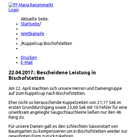
Login
Aktuelle Seite:
Startseite
/
Wettkämpfe
/
Kuppelcup Bischofstetten
Drucken
E-Mail
22.04.2017.: Bescheidene Leistung in
Bischofstetten
Am 22. April machten sich unsere Herren und Damengruppe
auf zum Kuppelcup nach Bischofstetten.
Eher nicht so berauschende Kuppelzeiten von 21,17 Sek im
ersten Grunddurchgang sowie 23,60 Sek mit 10 Fehler für eine
unwirksam angelegte Saugschlauchleine ließen nur den 46.
Rang zu.
Für unsere Damen galt es den schlechten Saisonstart von
Baumgarten zu kompensieren um in Bischofstetten wieder zur
gewohnten Form zurückzukehren.