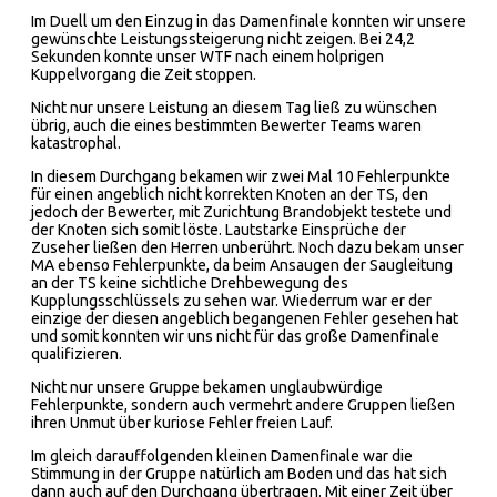
Im Duell um den Einzug in das Damenfinale konnten wir unsere
gewünschte Leistungssteigerung nicht zeigen. Bei 24,2
Sekunden konnte unser WTF nach einem holprigen
Kuppelvorgang die Zeit stoppen.
Nicht nur unsere Leistung an diesem Tag ließ zu wünschen
übrig, auch die eines bestimmten Bewerter Teams waren
katastrophal.
In diesem Durchgang bekamen wir zwei Mal 10 Fehlerpunkte
für einen angeblich nicht korrekten Knoten an der TS, den
jedoch der Bewerter, mit Zurichtung Brandobjekt testete und
der Knoten sich somit löste. Lautstarke Einsprüche der
Zuseher ließen den Herren unberührt. Noch dazu bekam unser
MA ebenso Fehlerpunkte, da beim Ansaugen der Saugleitung
an der TS keine sichtliche Drehbewegung des
Kupplungsschlüssels zu sehen war. Wiederrum war er der
einzige der diesen angeblich begangenen Fehler gesehen hat
und somit konnten wir uns nicht für das große Damenfinale
qualifizieren.
Nicht nur unsere Gruppe bekamen unglaubwürdige
Fehlerpunkte, sondern auch vermehrt andere Gruppen ließen
ihren Unmut über kuriose Fehler freien Lauf.
Im gleich darauffolgenden kleinen Damenfinale war die
Stimmung in der Gruppe natürlich am Boden und das hat sich
dann auch auf den Durchgang übertragen. Mit einer Zeit über