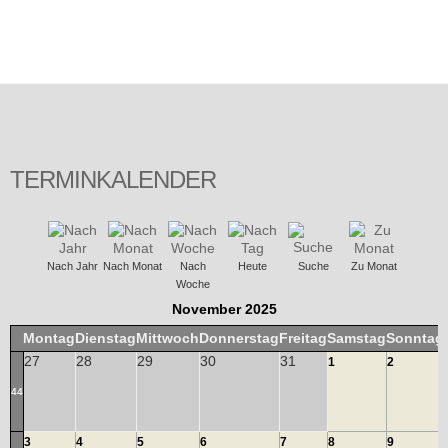
TERMINKALENDER
Nach Jahr
Nach Monat
Nach
Heute
Suche
Zu Monat
Woche
November 2025
Montag
Dienstag
Mittwoch
Donnerstag
Freitag
Samstag
Sonntag
27
28
29
30
31
1
2
44
3
4
5
6
7
8
9